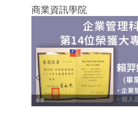
跳
商業資訊學院
到
主
要
內
容
區
企管